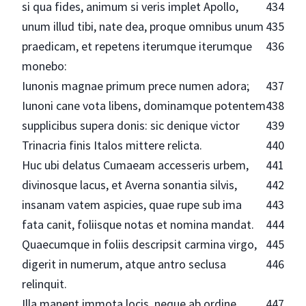
si qua fides, animum si veris implet Apollo,
434
unum illud tibi, nate dea, proque omnibus unum
435
praedicam, et repetens iterumque iterumque
436
monebo:
Iunonis magnae primum prece numen adora;
437
Iunoni cane vota libens, dominamque potentem
438
supplicibus supera donis: sic denique victor
439
Trinacria finis Italos mittere relicta.
440
Huc ubi delatus Cumaeam accesseris urbem,
441
divinosque lacus, et Averna sonantia silvis,
442
insanam vatem aspicies, quae rupe sub ima
443
fata canit, foliisque notas et nomina mandat.
444
Quaecumque in foliis descripsit carmina virgo,
445
digerit in numerum, atque antro seclusa
446
relinquit.
Illa manent immota locis, neque ab ordine
447